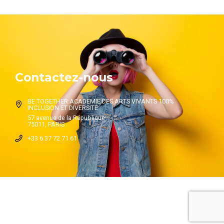
Contactez-nous
BE TOGETHER ACADEMIE DES ARTS VIVANTS 100%
INCLUSION ET DIVERSITE
57 avenue de la République
75011, PARIS
+33 6 37 72 71 61