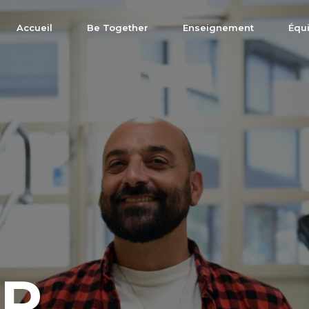
Accueil
Be Together
Enseignement
Équ
R,