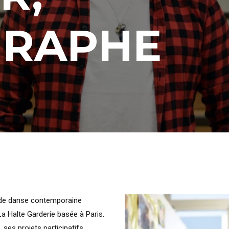
GRAPHE
 de danse contemporaine
 Halte Garderie basée à Paris.
ses projets participatifs