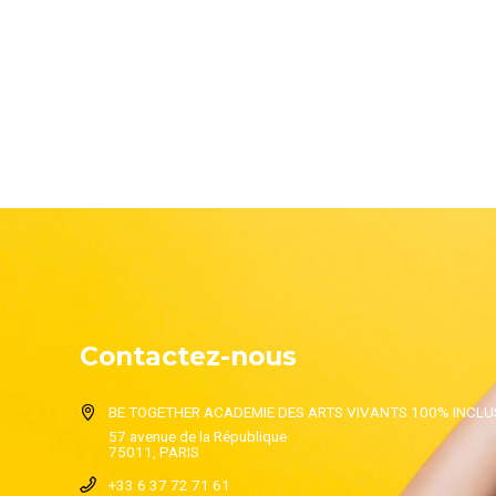
Contactez-nous
BE TOGETHER ACADEMIE DES ARTS VIVANTS 100% INCLUS
57 avenue de la République
75011, PARIS
+33 6 37 72 71 61